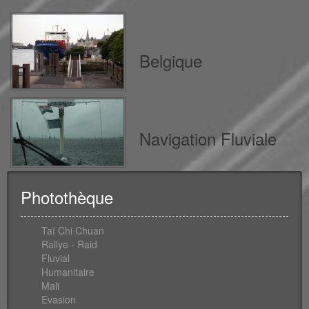
Belgique
Navigation Fluviale
Photothèque
Taï Chi Chuan
Rallye - Raid
Fluvial
Humanitaire
Mali
Evasion